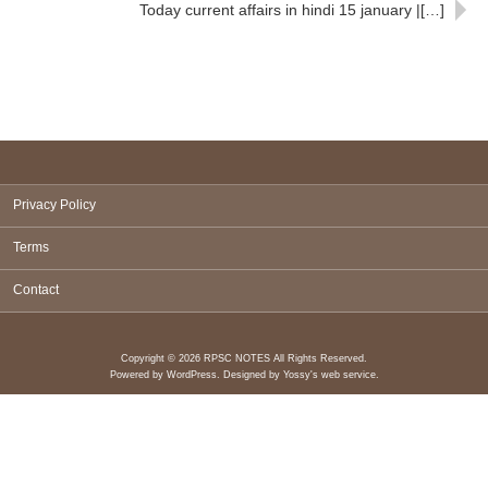
Today current affairs in hindi 15 january |[…]
Privacy Policy
Terms
Contact
Copyright © 2026 RPSC NOTES All Rights Reserved.
Powered by
WordPress
. Designed by
Yossy's web service
.