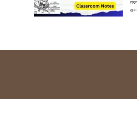
राजस
हाथ 