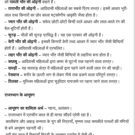
को
पावली
भाँत
की
ओढ़नी
कहते हैं।
–
ताराभाँत
की
ओढ़नी
–
आदिवासी महिलाओं का सबसे प्रिय वस्त्र। इसमें आधार भूरी-
लाल तथा किनारों का छोर काला षट्कोणीय आकृति जैसा होता है।
–
ज्वार
भाँत
की
ओढ़नी
–
सफेद छोटी-छोटी बिन्दी वाले आधार और लाल-काले रंग की
बेल-बूटियाँ होती हैं।
–
चूनड़
–
भीलों की चूनड़ प्रसिद्ध है। यह एक प्रकार की ओढ़नी है।
–
केरी
भाँत
की
ओढ़नी
–
इसकी किनारी केरी तथा आधार में ज्वार भाँत जैसी बिन्दियाँ
होती हैं। आदिवासी महिलाओं में प्रचलित।
–
लहर
भाँत
की
ओढ़नी
–
ज्वार भाँत जैसी बिन्दियों से लहरिया बना होता है।
–
कछाबू
–
आदिवासी महिलाओं द्वारा कमर से घुटनों तक पहनने वाला वस्त्र।
–
दामड़ी
–
यह मारवाड़ क्षेत्र में महिलाओं द्वारा पहने जाने वाली लाल रंग की साड़ी।
–
पेसवाज
–
शरीर के ऊपरी भाग से लेकर नीचे तक ढकने वाला परिपूर्ण वस्त्र।
–
तिलका
–
मुस्लिम महिलाओं द्वारा चूड़ीदार पायजामे पर पहना जाने वाला वस्त्र।
राजस्थान के आभूषण
– आभूषण का शाब्दिक अर्थ –
गहना
,
अलंकार।
– राजस्थान
में
प्राचीन
काल
से
ही
मानव
सौंदर्य
प्रेमी
रहा
है।
कालीबंगा
और
आहड़
सभ्यता
के
युग
की
स्त्रियाँ
,
मृण्मय
तथा
चमकीले
पत्थरों
की
मणियों
से
बने
आभूषण
पहनती
थी।
वहीं
शुंग
काल
में
स्त्रियाँ
मिट्
टी
के
आभूषण
प्रयोग
में
लेती
थी।