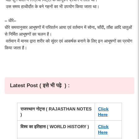
उस
समय
हाथीदाँत
के
बने
गहनों
का
भी
उपयोग
किया
जाता
था।
–
धीरे
–
धीरे
समयानुसार
आभूषणों
में
परिवर्तन
आया
एवं
वर्तमान
में
सोना
,
चाँदी
,
ताँबा
आदि
धातुओं
से
निर्मित
आभूषणों
का
चलन
है।
वर्तमान
में
मानव
द्वारा
शरीर
को
सुंदर
एवं
आकर्षक
बनाने
के
लिए
इन
आभूषणों
का
प्रयोग
किया
जाता
है।
Latest Post ( इसे भी पढ़े ) :
राजस्थान नोट्स
( RAJASTHAN NOTES
Click
)
Here
विश्व का इतिहास
( WORLD HISTORY )
Click
Here