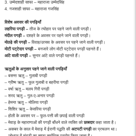
3. उम्मेदशाही साफा – महाराजा उम्मेदसिंह
4. गजशाही साफा – महाराजा गजसिंह
विशेष अवसर की पगड़ियाँ
लहरिया पगड़ी –
तीज के त्योहार पर पहने जाने वाली पगड़ी।
मंदील पगड़ी –
दशहरे के अवसर पर पहने जाने वाली पगड़ी।
मोठडे़ की पगड़ी –
विवाह/उत्सव के अवसर पर पहने जाने वाली पगड़ी।
मोटी पट्‌टेदार पगड़ी –
बनजारे लोग मोटी पट्टेदार पगड़ी पहनते हैं।
आंटे वाली पगड़ी –
सुनार आंटे वाले पगड़ी पहनते हैं।
ऋतुओं के अनुसार पहने जाने वाली पगड़ियाँ
– बसन्त ऋतु – गुलाबी पगड़ी
– ग्रीष्म ऋतु – फूल गुलाबी व बहरीया पगड़ी­
– वर्षा ऋतु – मलय गिरी पगड़ी
– शरद ऋतु – गुल-ए-अनार पगड़ी
– हेमन्त ऋतु – मोलिया पगड़ी
– शिशिर ऋतु – केसरिया पगड़ी
– होली के अवसर पर – फूल-पत्ती की छपाई वाली पगड़ी
– मेवाड़ के महाराणाओं की पगड़ी बाँधने वाले व्यक्ति को
छाबदार
कहा जाता है।
– अकबर के काल में मेवाड़ में ईरानी पद्धति की
अटपटी
पगड़ी
का प्रचलन था।
– जोधपुर में चूंदड़ी का साफा सर्वाधिक प्रयोग किया जाता है।