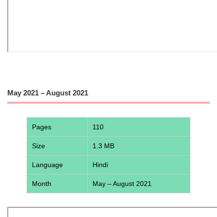
May 2021 – August 2021
Pages
110
Size
1.3 MB
Language
Hindi
Month
May – August 2021