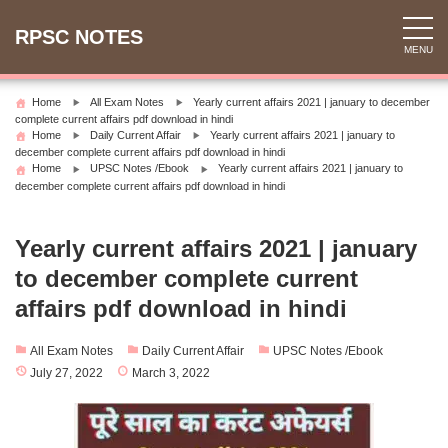
Skip
to
RPSC NOTES
MENU
content
Home
All Exam Notes
Yearly current affairs 2021 | january to december
complete current affairs pdf download in hindi
Home
Daily Current Affair
Yearly current affairs 2021 | january to
december complete current affairs pdf download in hindi
Home
UPSC Notes /Ebook
Yearly current affairs 2021 | january to
december complete current affairs pdf download in hindi
Yearly current affairs 2021 | january
to december complete current
affairs pdf download in hindi
All Exam Notes
Daily Current Affair
UPSC Notes /Ebook
July 27, 2022
March 3, 2022