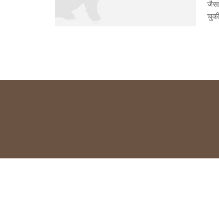
जैसा
चुकी