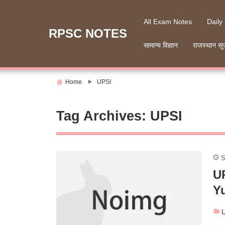
Skip
to
All Exam Notes
Daily
content
RPSC NOTES
सामान्य विज्ञान
राजस्थान सु
Home
UPSI
Tag Archives:
UPSI
S
U
Yu
U