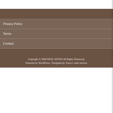
Privacy Policy
Terms
Contact
Copyright © 2026 RPSC NOTES All Rights Reserved.
Powered by
WordPress
. Designed by
Yossy's web service
.