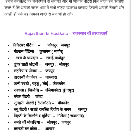
हमारी वेबसाइट पर राजस्थान से संबंधित और भी आपको नोट्स मिल जाएंगे हम कोशिश
करते हैं कि आपको सरल भाषा में सभी नोट्स उपलब्ध करवाएं जिससे आपकी तैयारी और
अच्छी हो सके वह आपको अच्छे से याद भी हो सके
Rajasthan ki Hastkala – राजस्थान की हस्तकलाएँ
मिनिएचर पेंटिंग – जोधपुर, जयपुर
गोल्डन पेंटिंग्स – कुचामन ( नागौर)
खस के पायदान – सवाई माधोपुर
डूंगर शाही ओढ़नी – जयपुर , जोधपुर
लहरिया व पोमचा – जयपुर
तारकशी के जेवर – नाथद्वारा
ऊनी बरडी , पट्टू , लोई – जैसलमेर
रमकड़ा ( खिलौने) – गलियाकोट( डूंगरपुर)
ब्लैक पॉटरी – कोटा
सुनहरी पोटरी ( टेराकोटा) – बीकानेर
ब्लू पॉटरी / सवाई रामसिंह द्वितीय के समय – जयपुर
मिट्टी के खिलौने व मूर्तियां – मोलेला ( राजसमंद)
चमड़े की मोजड़िया – जोधपुर , जयपुर
कागजी टर कोटा – अलवर