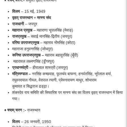
♦ पंचम्
चरण
:-
संयुक्त वृहत् राजस्थान
विलय
– 15 मई, 1949
वृहत्
राजस्थान
+
मत्स्य
संघ
राजधानी
– जयपुर
महाराज
प्रमुख
– महाराणा भूपालसिंह (मेवाड़)
राजप्रमुख
– सवाई मानसिंह-द्वितीय (जयपुर)
वरिष्ठ
उपराजप्रमुख
– महाराव भीमसिंह (कोटा)
महाराजा हनुवन्तसिंह (जोधपुर)
कनिष्ठ उपराजप्रमुख –
महाराव बहादुरसिंह (बूँदी)
महारावल लक्ष्मणसिंह (डूँगरपुर)
प्रधानमंत्री
– हीरालाल शास्त्री (जयपुर)
मंत्रिमण्डल –
नरसिंह कच्छवाह, फूलचंद बाफना, हनवंतसिंह, भूरेलाल बयां,
रघुवरदयाल गोयल, वेदपाल त्यागी, प्रेमनारायण माथुर, शोभाराम
कुमावत व सिद्धराज ढड्‌ढ़ा।
शंकरदेव राय समिति की सिफारिश पर मत्स्य संघ का विलय वृहत् राजस्थान में किया
गया।
♦ षष्ठम् चरण :-
राजस्थान
विलय
– 26 जनवरी, 1950