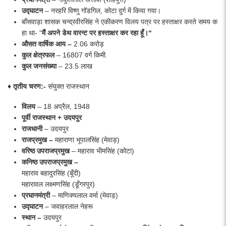
उद्घाटन
– नरहरि विष्णु गॉडगिल, कोटा दुर्ग में किया गया।
बाँसवाड़ा शासक चन्द्रवीरसिंह ने एकीकरण विलय पत्र पर हस्ताक्षर करते समय क
हा था- “
मैं
अपने
डेथ
वारन्ट
पर
हस्ताक्षर
कर
रहा हूँ।“
औसत
वार्षिक
आय –
2.06 करोड़
कुल
क्षेत्रफल
– 16807 वर्ग किमी.
कुल
जनसंख्या
– 23.5 लाख
♦ तृतीय चरण:-
संयुक्त राजस्थान
विलय
– 18 अप्रैल, 1948
पूर्वी राजस्थान + उदयपुर
राजधानी
– उदयपुर
राजप्रमुख
–
महाराणा भूपालसिंह (मेवाड़)
वरिष्ठ
उपराजप्रमुख
– महाराव भीमसिंह (कोटा)
कनिष्ठ
उपराजप्रमुख
–
महाराव बहादुरसिंह (बूँदी)
महारावल लक्ष्मणसिंह (डूँगरपुर)
प्रधानमंत्री
– माणिक्यलाल वर्मा (मेवाड़)
उद्घाटन
– जवाहरलाल नेहरू
स्थान –
उदयपुर