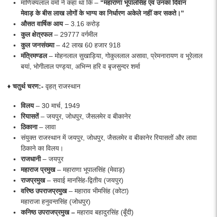
माणिक्यलाल वर्मा ने कहा था कि –
“
महाराणा
भूपालसिंह
एवं
उनका
दिवान
मेवाड़
के
बीस
लाख
लोगों
के
भाग्य
का
निर्धारण
अकेले
नहीं
कर सकते।”
औसत वार्षिक आय
– 3.16 करोड़
कुल क्षेत्रफल
– 29777 वर्गमील
कुल जनसंख्या
– 42 लाख 60 हजार 918
मंत्रिमण्डल
– मोहनलाल सुखाड़िया, गोकुललाल असावा, प्रेमनारायण व भूरेलाल
बयां, भोगीलाल पण्ड्या, अभिन्न हरि व बृजसुन्दर शर्मा
♦ चतुर्थ चरण:-
वृहत् राजस्थान
विलय
– 30 मार्च, 1949
रियासतें
– जयपुर, जोधपुर, जैसलमेर व बीकानेर
ठिकाना
– लावा
संयुक्त राजस्थान में जयपुर, जोधपुर, जैसलमेर व बीकानेर रियासतों और लावा
ठिकाने का विलय।
राजधानी
– जयपुर
महाराज
प्रमुख
– महाराणा भूपालसिंह (मेवाड़)
राजप्रमुख
– सवाई मानसिंह-द्वितीय (जयपुर)
वरिष्ठ
उपराजप्रमुख
– महाराव भीमसिंह (कोटा)
महाराजा हनुवन्तसिंह (जोधपुर)
कनिष्ठ उपराजप्रमुख –
महाराव बहादुरसिंह (बूँदी)