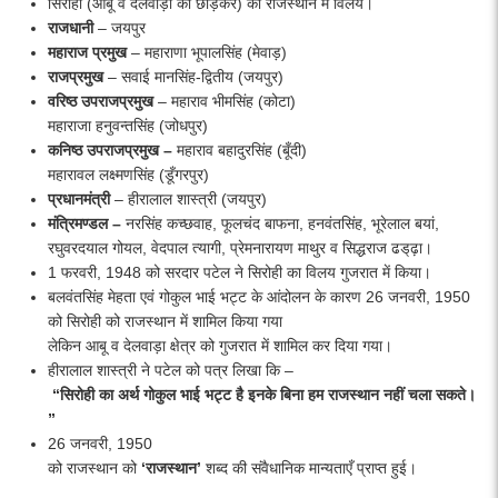
सिरोही (आबू व देलवाड़ा को छोड़कर) का राजस्थान में विलय।
राजधानी
– जयपुर
महाराज
प्रमुख
– महाराणा भूपालसिंह (मेवाड़)
राजप्रमुख
– सवाई मानसिंह-द्वितीय (जयपुर)
वरिष्ठ
उपराजप्रमुख
– महाराव भीमसिंह (कोटा)
महाराजा हनुवन्तसिंह (जोधपुर)
कनिष्ठ उपराजप्रमुख –
महाराव बहादुरसिंह (बूँदी)
महारावल लक्ष्मणसिंह (डूँगरपुर)
प्रधानमंत्री
– हीरालाल शास्त्री (जयपुर)
मंत्रिमण्डल –
नरसिंह कच्छवाह, फूलचंद बाफना, हनवंतसिंह, भूरेलाल बयां,
रघुवरदयाल गोयल, वेदपाल त्यागी, प्रेमनारायण माथुर व सिद्धराज ढड्‌ढ़ा।
1 फरवरी, 1948 को सरदार पटेल ने सिरोही का विलय गुजरात में किया।
बलवंतसिंह मेहता एवं गोकुल भाई भट्ट के आंदोलन के कारण 26 जनवरी, 1950
को सिरोही को राजस्थान में शामिल किया गया
लेकिन आबू व देलवाड़ा क्षेत्र को गुजरात में शामिल कर दिया गया।
हीरालाल शास्त्री ने पटेल को पत्र लिखा कि –
“
सिरोही
का
अर्थ
गोकुल
भाई
भट्ट
है
इनके
बिना
हम
राजस्थान
नहीं
चला सकते।
”
26 जनवरी, 1950
को राजस्थान को
‘
राजस्थान
’
शब्द की संवैधानिक मान्यताएँ प्राप्त हुई।