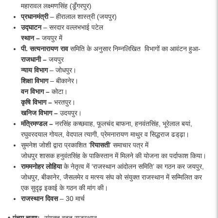
महारावल लक्ष्मणसिंह (डूँगरपुर)
प्रधानमंत्री
– हीरालाल शास्त्री (जयपुर)
उद्घाटन
– सरदार वल्लभभाई पटेल
स्थान –
जयपुर में
पी. सत्यनारायण राव
समिति के अनुसार निम्नलिखित विभागों का आवंटन हुआ-
राजधानी –
जयपुर
न्याय
विभाग
– जोधपुर।
शिक्षा
विभाग
– बीकानेर।
वन
विभाग
–
कोटा।
कृषि
विभाग
–
भरतपुर।
खनिज
विभाग
–
उदयपुर।
मंत्रिमण्डल –
नरसिंह कच्छवाह, फूलचंद बाफना, हनवंतसिंह, भूरेलाल बयां,
रघुवरदयाल गोयल, वेदपाल त्यागी, प्रेमनारायण माथुर व सिद्धराज ढड्‌ढ़ा।
सुमनेश जोशी द्वारा प्रकाशित ‘
रियासती
’ समाचार पत्र में
जोधपुर शासक हनुवंतसिंह के पाकिस्तान में मिलने की योजना का पर्दाफाश किया।
राममनोहर
लोहिया
के नेतृत्व में ‘राजस्थान आंदोलन समिति’ का गठन कर जयपुर,
जोधपुर, बीकानेर, जैसलमेर व मत्स्य संघ को संयुक्त राजस्थान में सम्मिलित कर
एक सुदृढ़ इकाई के गठन की मांग की।
राजस्थान
दिवस
– 30 मार्च