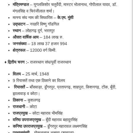
मंत्रिमण्डल
– युगलकिशोर चतुर्वेदी, मास्टर भोलानाथ, गोपीलाल यादव, डॉ.
मंगलसिंह व चिरंजीलाल शर्मा।
मत्स्य संघ नाम की सिफारिश –
के.एम. मुंशी
उद्घाटन
– नरहरि विष्णु गॉडगिल
स्थान
– लोहागढ़ दुर्ग, भरतपुर
औसत वार्षिक आय
– 184 लाख रु.
जनसंख्या
– 18 लाख 37 हजार 994
क्षेत्रफल
– 12000 वर्ग किमी.
♦ द्वितीय चरण :-
राजस्थान संघ/पूर्वी राजस्थान
विलय
–
25 मार्च, 1948
9 रियासतें तथा एक ठिकाने का विलय
रियासतें –
बाँसवाड़ा, डूँगरपुर, प्रतापगढ़, शाहपुरा, किशनगढ़, टोंक, बूँदी,
झालावाड़ व कोटा।
ठिकाना –
कुशलगढ़
राजधानी
– कोटा
राजप्रमुख
– कोटा महाराव भीमसिंह
वरिष्ठ
उपराजप्रमुख
– बूँदी महाराव बहादुरसिंह
कनिष्ठ
उपराजप्रमुख
– डूँगरपुर महारावल लक्ष्मणसिंह
प्रधानमंत्री
– गोकुललाल असावा (शाहपुरा)