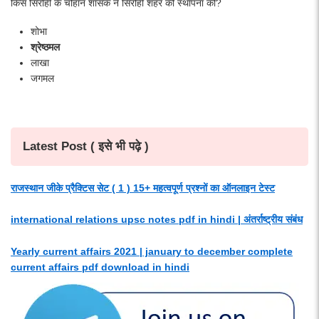
किस सिरोही के चौहान शासक ने सिरोही शहर की स्थापना की?
शोभा
श्रेष्ठमल
लाखा
जगमल
Latest Post ( इसे भी पढ़े )
राजस्थान जीके प्रैक्टिस सेट ( 1 ) 15+ महत्वपूर्ण प्रश्नों का ऑनलाइन टेस्ट
international relations upsc notes pdf in hindi | अंतर्राष्ट्रीय संबंध
Yearly current affairs 2021 | january to december complete
current affairs pdf download in hindi