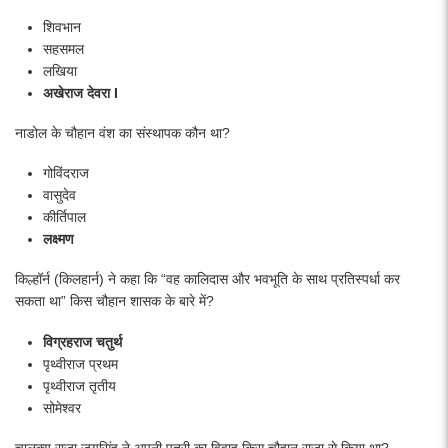
शिवभान
सहसमल
लखिया
अखेराज देवरा I
नाडोल के चौहान वंश का संस्थापक कौन था?
गोविंदराज
वासुदेव
कीर्तिपाल
लक्ष्मण
किल्हॉर्न (किलहार्न) ने कहा कि “वह कालिदास और भवभूति के साथ प्रतिस्पर्धा कर
सकता था” किस चौहान शासक के बारे में?
विग्रहराज चतुर्थ
पृथ्वीराज प्रथम
पृथ्वीराज तृतीय
सोमेश्वर
चालुक्य राजा जयसिंह ने अपनी पुत्री का विवाह किस चौहान राजा से किया था?