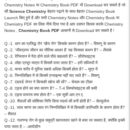
Chemistry Notes या Chemistry Book PDF भी Download कर सकते है जो
की
Science Chemistry
बेहतर पढ़ाने के साथ बेहतर Chemistry Book
Launch किए हुये है और सभी Chemistry Notes और Chemistry Book या
Chemistry PDF का लिंक नीचे दिया गया है आप उसपर क्लिक करके Chemistry
Notes ,
Chemistry Book PDF
आसानी से Download कर सकते है !
Q.-1. धान का प्रसिद्ध रोग ‘खैरा रोग’ किसके कारण होता है? – विषाणु के कारण
Q.-2. ‘जीवद्रव्य जीवन का भौतिक आधार है’ यह किसका कथन है? – लैमार्क
Q.-3. रेगिस्तान में पैदा होने वाले पौधे कहलाते हैं? – ज़ीरोफाइट्स
Q.-4. लोहा प्रचुर मात्रा में किसमें पाया जाता है? – हरी सब्जियों में
Q.-5. मानव शरीर में यूरिया सबसे अधिक किसमें होता है? – मूत्र में
Q.-6. निम्नलिखित में से किसमें एन्जाइम्स नहीं पाए जाते हैं? – विषाणु
Q.-7. एडवर्ड जेनर ने किसकी खोज की थी? – चेचक का टीका
Q.-8. एड्स होने का क्या कारण है? – T-4 लिम्फोसाइट्स की कमी
Q.-9. एड्स वायरस क्या होता है? – एक सूची आर.एन.ए.
Q.-10. शैवालों की कोशिका भित्ति किस पदार्थ की बनी होती है? – सेल्यूलोज
Q.-11. लाल सागर का लाल रंग निम्नलिखित में से किसकी उपस्थिति के कारण होता है?
– शैवाल
Q.-12. गलगण्ड रोग से कुछ समुद्री खरपतवार खाने से बचा जा सकता है, क्योंकि इसमें
पाया जाता है – -आयोडीन