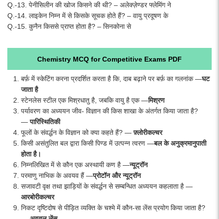
Q.-13. पेनीसिलीन की खोज किसने की थी? – अलेक्ज़ेण्डर फ्लेमिंग ने
Q.-14. लाइकेन निम्न में से किसके सूचक होते हैं? – वायु प्रदूषण के
Q.-15. कुनैन किससे प्राप्त होता है? – सिनकोना से
Chemistry MCQ for Competitive Exams PDF
बर्फ़ में स्केटिंग करना प्रदर्शित करता है कि, दाब बढ़ाने पर बर्फ़ का गलनांक —
घट
जाता है
स्टेनलेस स्टील एक मिश्रधातु है, जबकि वायु है एक —
मिश्रण
पर्यावरण का अध्ययन जीव- विज्ञान की किस शाखा के अंतर्गत किया जाता है?
—
पारिस्थितिकी
फूलों के संवर्द्धन के विज्ञान को क्या कहते हैं? —
फ़्लोरीकल्चर
किसी असंतुलित बल द्वारा किसी पिण्ड में उत्पन्न त्वरण —
बल के अनुक्रमानुपाती
होता है
।
निम्नलिखित में से कौन एक अस्थायी कण है —
न्यूट्रॉन
परमाणु नाभिक के अवयव हैं —
प्रोटॉन और न्यूट्रॉन
सजावटी वृक्ष तथा झाड़ियों के संवर्द्धन से सम्बन्धित अध्ययन कहलाता है —
आरबोरीकल्चर
निकट दृष्टिदोष से पीड़ित व्यक्ति के चश्मे में कौन-सा लेंस प्रयोग किया जाता है?
—
अवतल लेंस