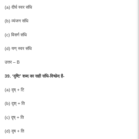
(a) दीर्घ स्वर संधि
(b) व्यंजन संधि
(c) विसर्ग संधि
(d) यण् स्वर संधि
उत्तर – B
39. ‘दृष्टि’ शब्द का सही संधि-विच्छेद है-
(a) दृष् + टि
(b) दृश् + ति
(c) दृष् + ति
(d) दृष + ति