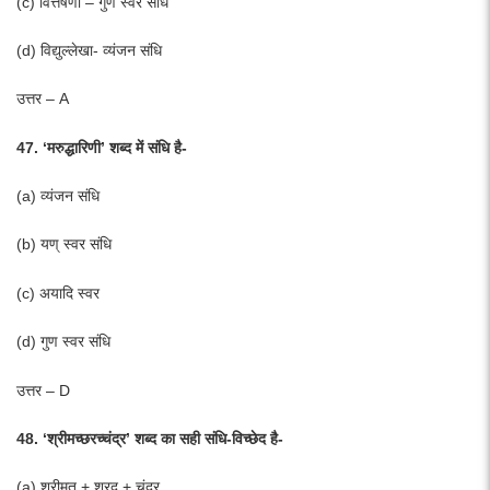
(c) वित्तैषणा – गुण स्वर संधि
(d) विद्युल्लेखा- व्यंजन संधि
उत्तर – A
47. ‘मरुद्धारिणी’ शब्द में संधि है-
(a) व्यंजन संधि
(b) यण् स्वर संधि
(c) अयादि स्वर
(d) गुण स्वर संधि
उत्तर – D
48. ‘श्रीमच्छरच्चंद्र’ शब्द का सही संधि-विच्छेद है-
(a) श्रीमत् + शरद् + चंद्र