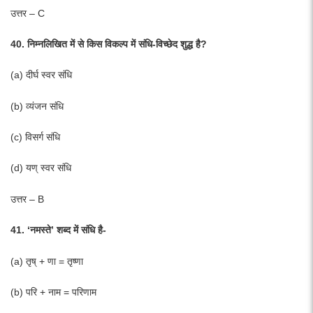
उत्तर – C
40. निम्नलिखित में से किस विकल्प में संधि-विच्छेद शुद्ध है?
(a) दीर्घ स्वर संधि
(b) व्यंजन संधि
(c) विसर्ग संधि
(d) यण् स्वर संधि
उत्तर – B
41. ‘नमस्ते’ शब्द में संधि है-
(a) तृष् + णा = तृष्णा
(b) परि + नाम = परिणाम