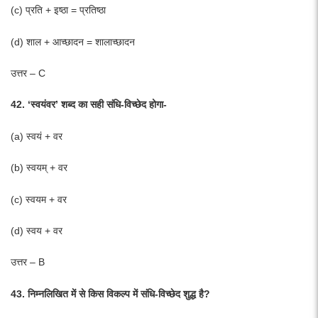
(c) प्रति + इष्ठा = प्रतिष्ठा
(d) शाल + आच्छादन = शालाच्छादन
उत्तर – C
42. ‘स्वयंवर’ शब्द का सही संधि-विच्छेद होगा-
(a) स्वयं + वर
(b) स्वयम् + वर
(c) स्वयम + वर
(d) स्वय + वर
उत्तर – B
43. निम्नलिखित में से किस विकल्प में संधि-विच्छेद शुद्ध है?