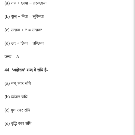
(a) तरु + छाया = तरुच्छाया
(b) सुस् + मिता = सुस्मिता
(c) उत्कृष + ट = उत्कृष्ट
(d) उद् + छिन्न = उच्छिन्न
उत्तर – A
44. ‘अहोरूप’ शब्द में संधि है-
(a) यण् स्वर संधि
(b) व्यंजन संधि
(c) गुण स्वर संधि
(d) वृद्धि स्वर संधि