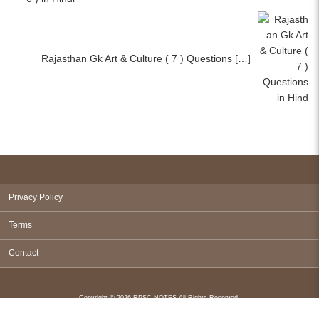
Rajasthan Gk Art & Culture ( 7 ) Questions […]
Privacy Policy
Terms
Contact
Copyright © 2026 RPSC NOTES All Rights Reserved.
Powered by
WordPress
. Designed by
Yossy's web service
.