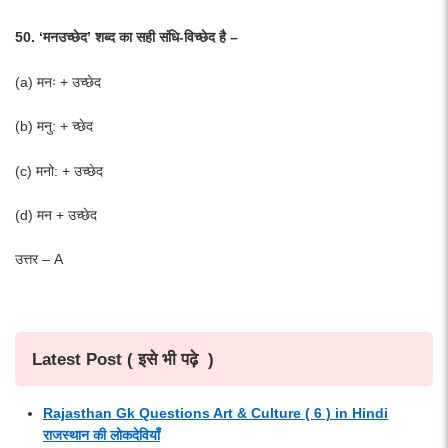
50. ‘मनउच्छेद’ शब्द का सही संधि-विच्छेद है –
(a) मनः + उच्छेद
(b) मनु: + च्छेद
(c) मनो: + उच्छेद
(d) मन + उच्छेद
उत्तर – A
Latest Post ( इसे भी पढ़े )
Rajasthan Gk Questions Art & Culture ( 6 ) in Hindi
राजस्थान की लोकदेवियाँ