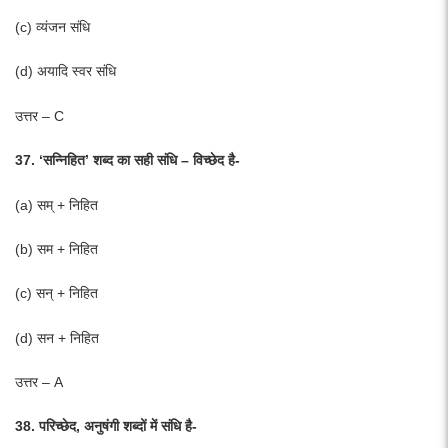
(c) व्यंजन संधि
(d) अयादि स्वर संधि
उत्तर – C
37. ‘सन्निहित’ शब्द का सही संधि – विच्छेद है-
(a) सम् + निहित
(b) सम + निहित
(c) सन् + निहित
(d) सन + निहित
उत्तर – A
38. परिच्छेद, अनुषंगी शब्दों में संधि है-