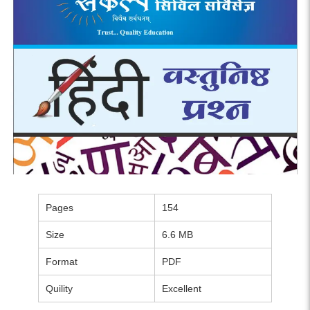
Pages
154
Size
6.6 MB
Format
PDF
Quility
Excellent