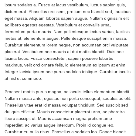
ipsum sodales a. Fusce at lacus vestibulum, luctus sapien quis,
dictum erat. Phasellus orci sem, pretium nec blandit sed, faucibus
eget massa. Aliquam lobortis sapien augue. Nullam dignissim elit
ac libero egestas egestas. Vestibulum et convallis urna,
fermentum porta mauris. Nam pellentesque lectus varius, facilisis
metus at, elementum augue. Pellentesque suscipit enim massa.
Curabitur elementum lorem neque, non accumsan orci vulputate
placerat. Vestibulum nec mauris at dui mattis blandit. Duis nec
lacinia lacus. Fusce consectetur, sapien posuere lobortis
maximus, velit orci ornare felis, id elementum ex ipsum at enim.
Integer lacinia ipsum nec purus sodales tristique. Curabitur iaculis
at nisl et commodo.
Praesent mattis purus magna, ac iaculis tellus elementum blandit.
Nullam massa ante, egestas non porta consequat, sodales ac elit.
Phasellus vitae erat id massa volutpat tincidunt. Sed suscipit sed
dui quis efficitur. Mauris consectetur placerat urna, ac pharetra
libero suscipit ut. Mauris accumsan magna pretium ante
imperdiet, ac varius augue interdum. Proin id congue leo.
Curabitur eu nulla risus. Phasellus a sodales leo. Donec blandit