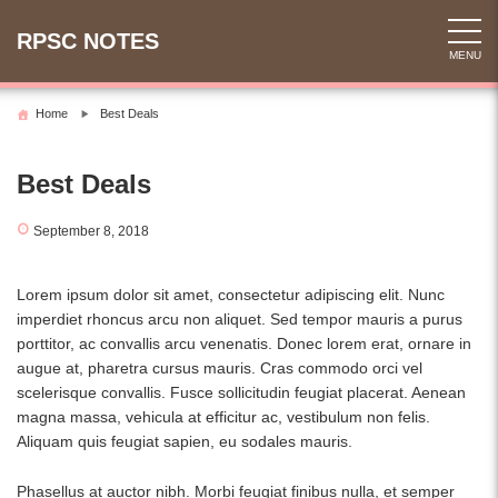
Skip
to
RPSC NOTES
MENU
content
Home
Best Deals
Best Deals
September 8, 2018
Lorem ipsum dolor sit amet, consectetur adipiscing elit. Nunc
imperdiet rhoncus arcu non aliquet. Sed tempor mauris a purus
porttitor, ac convallis arcu venenatis. Donec lorem erat, ornare in
augue at, pharetra cursus mauris. Cras commodo orci vel
scelerisque convallis. Fusce sollicitudin feugiat placerat. Aenean
magna massa, vehicula at efficitur ac, vestibulum non felis.
Aliquam quis feugiat sapien, eu sodales mauris.
Phasellus at auctor nibh. Morbi feugiat finibus nulla, et semper