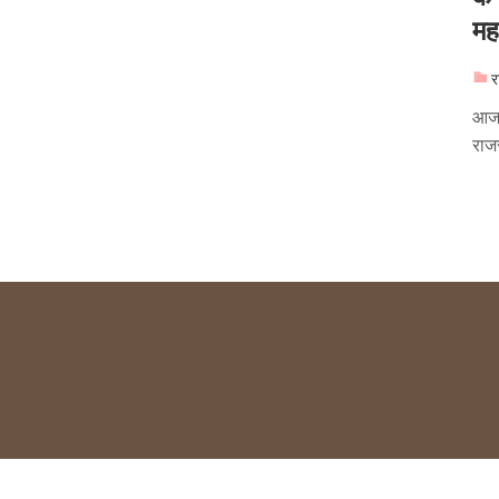
महत
र
आज 
राज