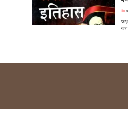
भ
आधु
कर 