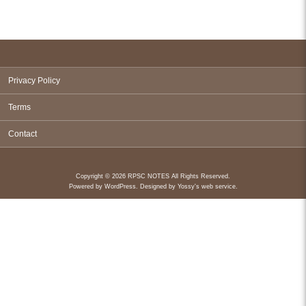
Privacy Policy
Terms
Contact
Copyright © 2026 RPSC NOTES All Rights Reserved.
Powered by
WordPress
. Designed by
Yossy's web service
.