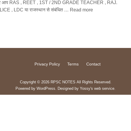
र आप RAS , REET , 1ST / 2ND GRADE TEACHER , RAJ.
ICE , LDC या राजस्थान से संबंधित …
Read more
Privacy Policy
Terms
Contact
Copyright © 2026 RPSC NOTES All Rights Reserved.
Powered by
WordPress
. Designed by
Yossy's web service
.