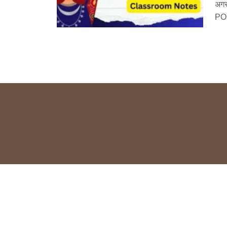
अग
POL